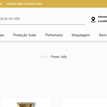
RA
QUERO SER CONSULTORA
Inform
Locali
rpo
Proteção Solar
Perfumaria
Maquiagem
Bem-
Ínicio •
Power Jelly