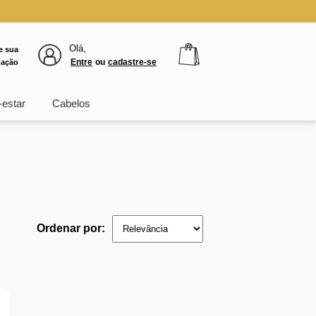
Olá,
e sua
Entre
ou
cadastre-se
zação
estar
Cabelos
Ordenar por: