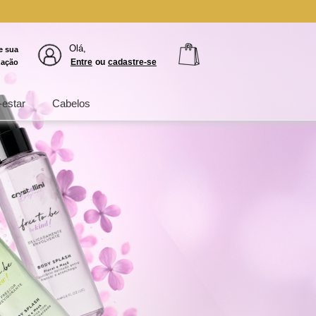
Olá,
e sua
Entre
ou
cadastre-se
zação
estar
Cabelos