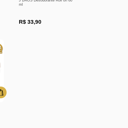
J BROS Desodorante Roll on 60
ml
R$ 33,90