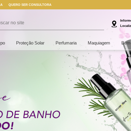
RA
QUERO SER CONSULTORA
Inform
Locali
rpo
Proteção Solar
Perfumaria
Maquiagem
Bem-