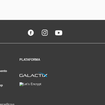
PLATAFORMA
mento
pp
erce@crys