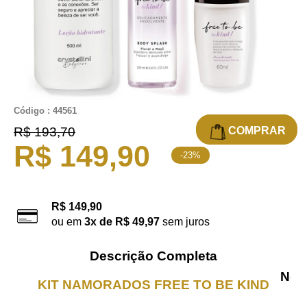
Código : 44561
COMPRAR
R$ 193,70
R$ 149,90
-23%
R$ 149,90
ou em
3x de R$ 49,97
sem juros
Descrição Completa
Nova
KIT NAMORADOS FREE TO BE KIND