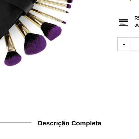
R
o
-
Descrição Completa