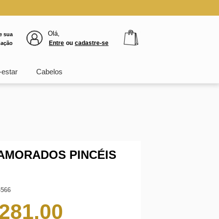
Olá,
e sua
Entre
ou
cadastre-se
zação
estar
Cabelos
NAMORADOS PINCÉIS
4566
281,00