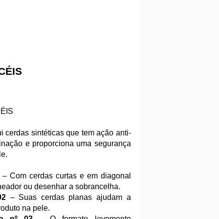
CÉIS
CÉIS
 cerdas sintéticas que tem ação anti-
minação e proporciona uma segurança
le.
– Com cerdas curtas e em diagonal
lineador ou desenhar a sobrancelha.
02
– Suas cerdas planas ajudam a
roduto na pele.
vo nº 03
– O formato levemente