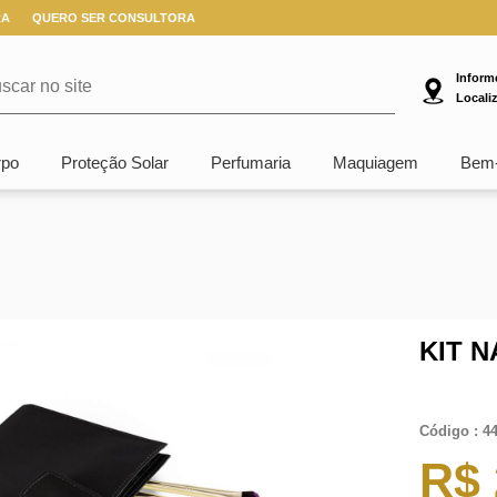
RA
QUERO SER CONSULTORA
Inform
Locali
rpo
Proteção Solar
Perfumaria
Maquiagem
Bem-
KIT 
Código : 4
R$ 