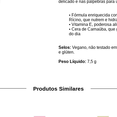
delicado e nas pálpebras para 
• Fórmula enriquecida co
Rícino, que nutrem e hidr
• Vitamina E, poderosa al
• Cera de Carnaúba, que g
do dia
Selos:
Vegano, não testado em a
e glúten.
Peso Líquido:
7,5 g
Produtos Similares