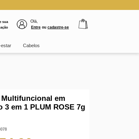
Olá,
e sua
Entre
ou
cadastre-se
zação
estar
Cabelos
 Multifuncional em
o 3 em 1 PLUM ROSE 7g
8078