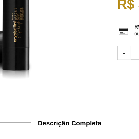
R$ 
R
o
-
Descrição Completa