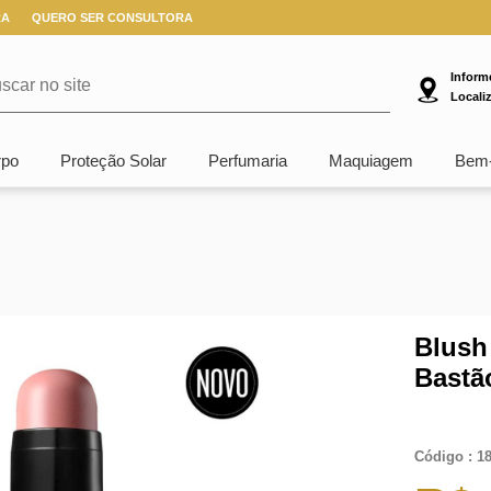
RA
QUERO SER CONSULTORA
Inform
Locali
rpo
Proteção Solar
Perfumaria
Maquiagem
Bem-
Blush
Bastã
Código : 1