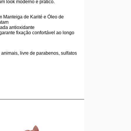
um look moderno e prático.
m Manteiga de Karité e Óleo de
atam
iada antioxidante
arante fixação confortável ao longo
nimais, livre de parabenos, sulfatos